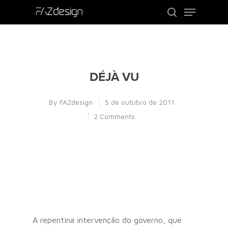
Use o ENTER para procurar ou ESC para
sair
DÉJÀ VU
By
FAZdesign
5 de outubro de 2011
2 Comments
A repentina intervenção do governo, que