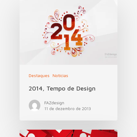
Serviços
Sobre
Portfólio
Blog
Contato
Destaques
Notícias
2014, Tempo de Design
FAZdesign
11 de dezembro de 2013