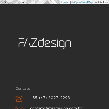
Leaflet
| ©
OpenStreetMap
contributors
Contato
+55 (47) 3027-2298
contato@fazdesign.com.br