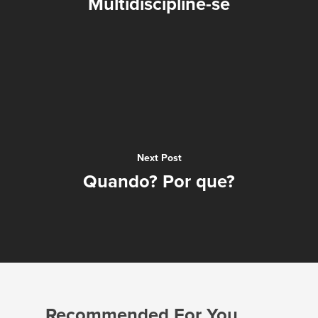
Multidiscipline-se
Serviços
Next Post
Sobre
Portfólio
Quando? Por que?
Blog
Contato
Recommended For You