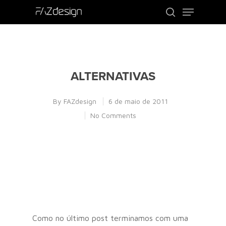
Use o ENTER para procurar ou ESC para
sair
ALTERNATIVAS
By
FAZdesign
6 de maio de 2011
No Comments
Como no último post terminamos com uma