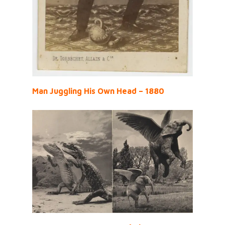
Man Juggling His Own Head – 1880