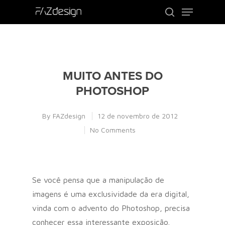
Use o ENTER para procurar ou ESC para
sair
MUITO ANTES DO
PHOTOSHOP
By
FAZdesign
12 de novembro de 2012
No Comments
Se você pensa que a manipulação de
imagens é uma exclusividade da era digital,
vinda com o advento do Photoshop, precisa
conhecer essa interessante exposição.