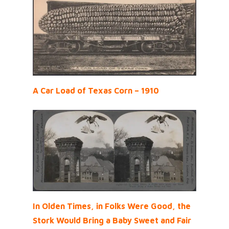
A Car Load of Texas Corn – 1910
In Olden Times, in Folks Were Good, the
Stork Would Bring a Baby Sweet and Fair