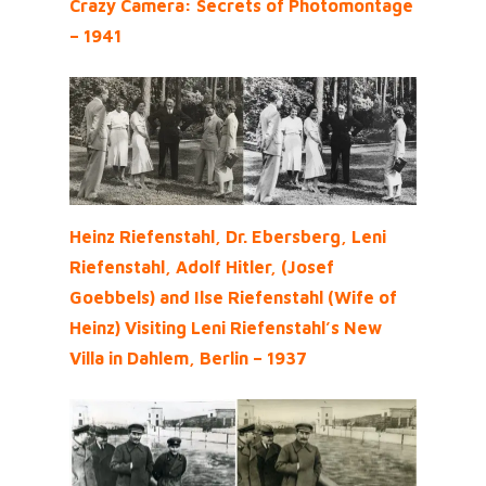
Crazy Camera: Secrets of Photomontage
– 1941
Heinz Riefenstahl, Dr. Ebersberg, Leni
Riefenstahl, Adolf Hitler, (Josef
Goebbels) and Ilse Riefenstahl (Wife of
Heinz) Visiting Leni Riefenstahl’s New
Villa in Dahlem, Berlin – 1937