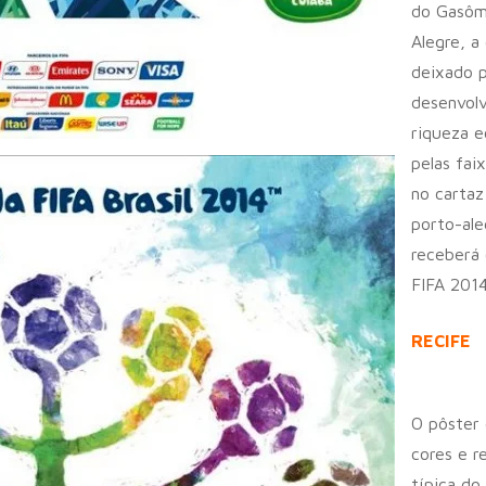
do Gasôm
Alegre, a
deixado p
desenvolv
riqueza 
pelas fai
no cartaz
porto-ale
receberá 
FIFA 2014
RECIFE
O pôster 
cores e r
típica do