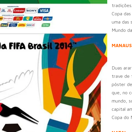
tradições
Copa das 
uma das s
Mundo da
MANAUS
Duas ara
trave de 
pôster d
que, no c
mundo, so
capital a
Copa do 