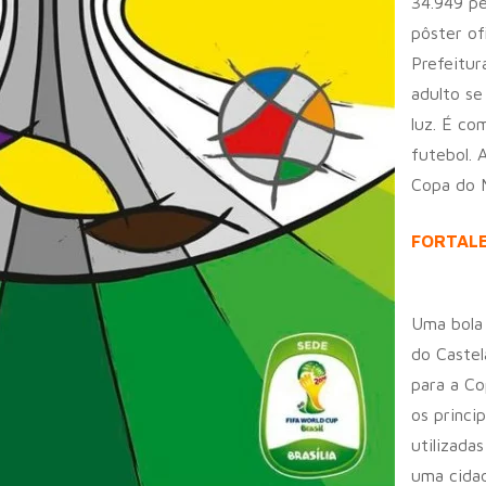
34.949 pe
pôster of
Prefeitur
adulto se
luz. É co
futebol. 
Copa do 
FORTAL
Uma bola 
do Castel
para a Co
os princi
utilizada
uma cida