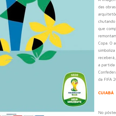
das obras
arquitetô
chutando 
que compõ
remontam 
Copa. O a
simboliza
receberá,
a partida
Confeder
da FIFA 2
CUIABÁ
No pôster