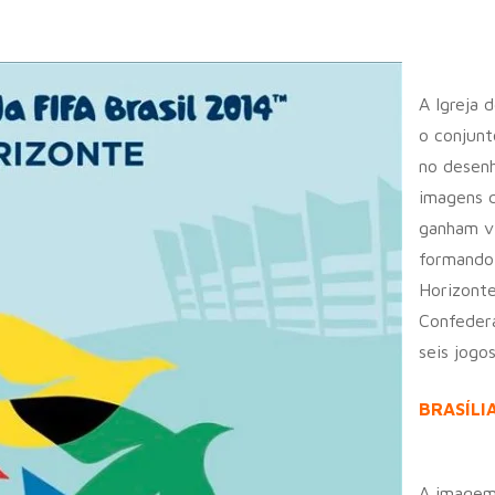
A Igreja 
o conjun
no desenh
imagens q
ganham v
formando 
Horizonte
Confedera
seis jogo
BRASÍLI
r
A imagem 