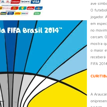
ave símbo
O futebol
jogador. 
em especi
no movime
cercam. O
mostra qu
o maior e
receberá
FIFA 2014
CURITIB
A Araucár
onipresen