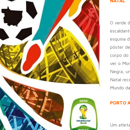
NATAL
O verde d
escaldant
esquina d
pôster de
corpo do 
ver o Mor
Negra, um
Natal rec
Mundo da
PORTO 
Um atleta