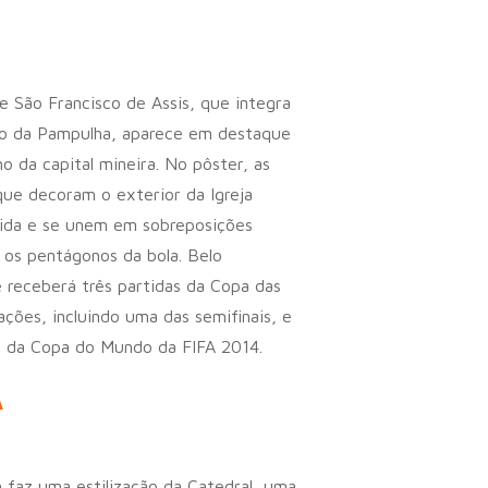
de São Francisco de Assis, que integra
to da Pampulha, aparece em destaque
o da capital mineira. No pôster, as
ue decoram o exterior da Igreja
ida e se unem em sobreposições
os pentágonos da bola. Belo
 receberá três partidas da Copa das
ções, incluindo uma das semifinais, e
s da Copa do Mundo da FIFA 2014.
A
faz uma estilização da Catedral, uma