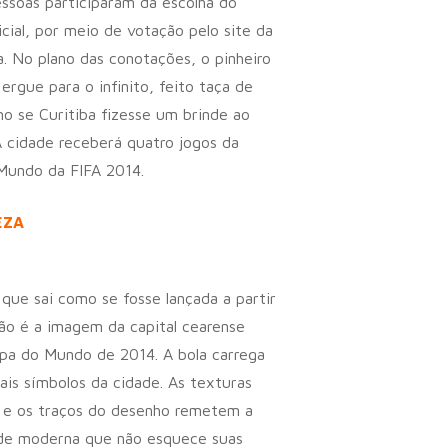
ssoas participaram da escolha do
icial, por meio de votação pelo site da
a. No plano das conotações, o pinheiro
 ergue para o infinito, feito taça de
mo se Curitiba fizesse um brinde ao
A cidade receberá quatro jogos da
Mundo da FIFA 2014.
EZA
que sai como se fosse lançada a partir
ão é a imagem da capital cearense
pa do Mundo de 2014. A bola carrega
pais símbolos da cidade. As texturas
s e os traços do desenho remetem a
de moderna que não esquece suas