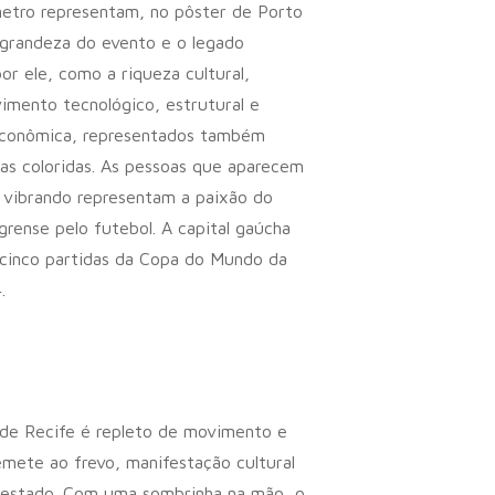
etro representam, no pôster de Porto
 grandeza do evento e o legado
or ele, como a riqueza cultural,
imento tecnológico, estrutural e
econômica, representados também
xas coloridas. As pessoas que aparecem
 vibrando representam a paixão do
grense pelo futebol. A capital gaúcha
cinco partidas da Copa do Mundo da
.
de Recife é repleto de movimento e
emete ao frevo, manifestação cultural
 estado. Com uma sombrinha na mão, o