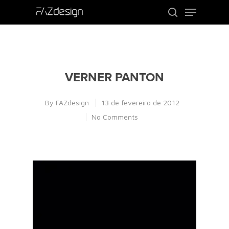
Use o ENTER para procurar ou ESC para
sair
VERNER PANTON
By
FAZdesign
13 de fevereiro de 2012
No Comments