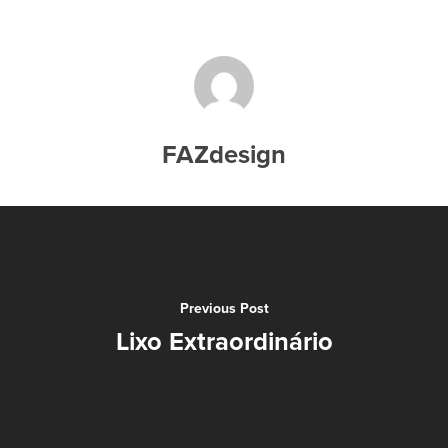
Serviços
FAZdesign
Sobre
Portfólio
Blog
Contato
Previous Post
Lixo Extraordinário