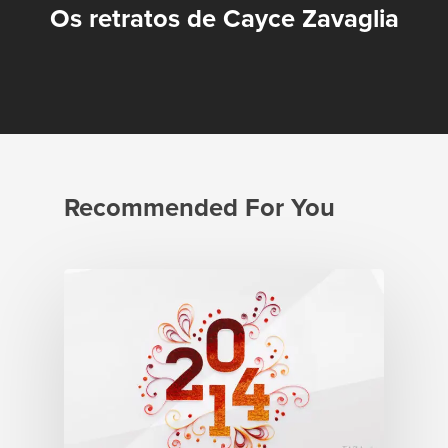
Os retratos de Cayce Zavaglia
Serviços
Sobre
Portfólio
Blog
Recommended For You
Contato