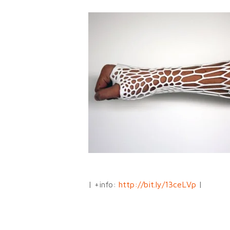
Use o ENTER para procurar ou ESC para sai
| +info:
http://bit.ly/13ceLVp
|