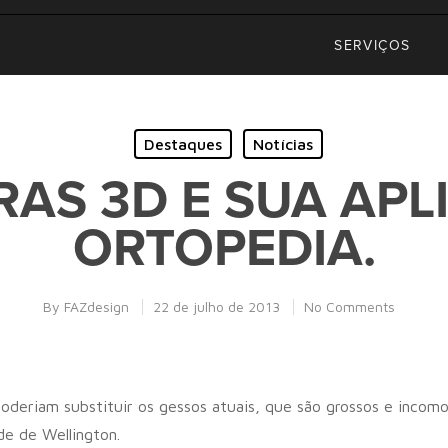
SERVIÇOS
Destaques
Notícias
RAS 3D E SUA APL
ORTOPEDIA.
By
FAZdesign
22 de julho de 2013
No Comments
oderiam substituir os gessos atuais, que são grossos e incom
de de Wellington.