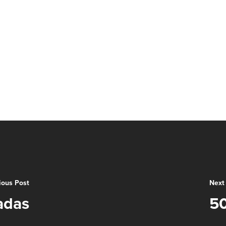
ious Post
Next
adas
50