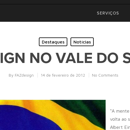
SERVIÇOS
Destaques
Notícias
IGN NO VALE DO SI
By
FAZdesign
14 de fevereiro de 2012
No Comments
“A mente 
volta ao 
Albert Ei