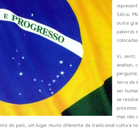
represent
Silício. 
outra gra
palavras 
colocadas
r
Vi, senti
analisei,
pergunte,
terra da 
ser human
se resolv
próximos 
mas não c
ro do país, um lugar muito diferente da tradicional cultura n