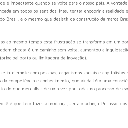
de é impactante quando se volta para o nosso país. A vontade 
nçada em todos os sentidos. Mas, tentar encobrir a realidade 
do Brasil, é o mesmo que desistir da construção da marca Brasi
, mas ao mesmo tempo esta frustração se transforma em um p
 podem chegar é um caminho sem volta, aumentou a inquietação
principal porta ou limitadora da inovação).
e intolerante com pessoas, organismos sociais e capitalistas 
és da competência e conhecimento, que ainda têm uma consciênc
rto do que mergulhar de uma vez por todas no processo de evo
você é que tem fazer a mudança, ser a mudança. Por isso, no