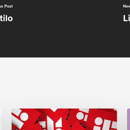
us Post
Nex
ilo
L