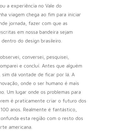
ou a experiência no Vale do
Minha viagem chega ao fim para iniciar
nde jornada, fazer com que as
escritas em nossa bandeira sejam
 dentro do design brasileiro.
, observei, conversei, pesquisei,
 comparei e concluí. Antes que alguém
 sim dá vontade de ficar por lá. A
inovação, onde o ser humano é mais
o. Um lugar onde os problemas para
erem é praticamente criar o futuro dos
100 anos. Realmente é fantástico,
onfunda esta região com o resto dos
orte americana.