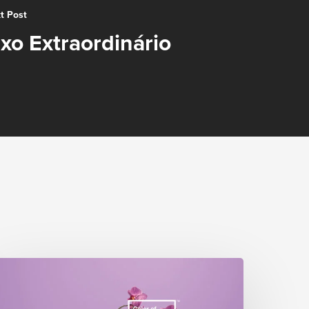
t Post
ixo Extraordinário